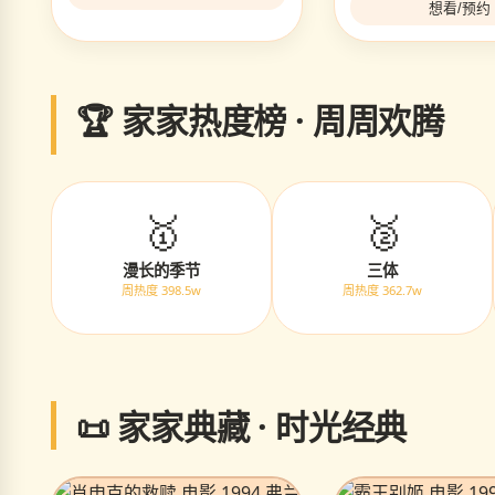
想看/预约
🏆 家家热度榜 · 周周欢腾
🥇
🥈
漫长的季节
三体
周热度 398.5w
周热度 362.7w
📜 家家典藏 · 时光经典