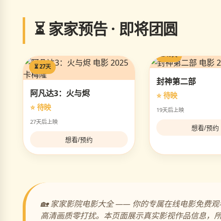
⏳ 家家预告 · 即将团圆
⏳ 19天
⏳ 27天
封神第二部
阿凡达3：火与烬
⭐ 待映
⭐ 待映
19天后上映
27天后上映
想看/预约
想看/预约
🏡 家家影院电影大全 —— 你的专属在线电影
高清画质零打扰。本页面展示真实影视作品信息，