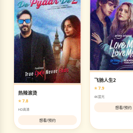
飞驰人生2
⭐ 7.9
热辣滚烫
4K蓝光
⭐ 7.8
想看/预约
HD高清
想看/预约