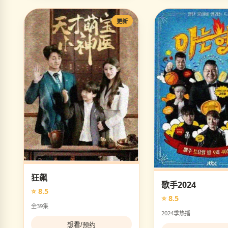
更新
狂飙
歌手2024
⭐ 8.5
⭐ 8.5
全39集
2024季热播
想看/预约