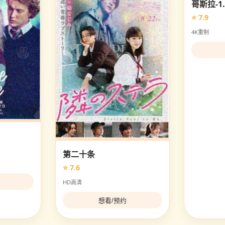
哥斯拉-1.
⭐ 7.9
4K重制
第二十条
⭐ 7.6
HD高清
想看/预约