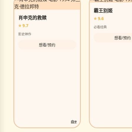
霸王别姬
肖申克的救赎
⭐ 9.6
⭐ 9.7
必看经典
影史神作
想看/预约
想看/预约