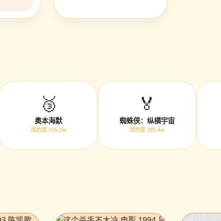
🥉
🏅
奥本海默
蜘蛛侠：纵横宇宙
周热度 316.2w
周热度 285.4w