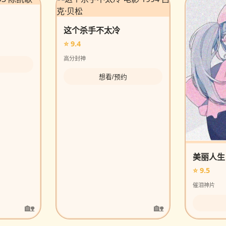
这个杀手不太冷
⭐ 9.4
高分封神
想看/预约
美丽人生
⭐ 9.5
催泪神片