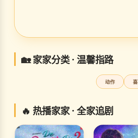
🏡 家家分类 · 温馨指路
动作
喜
🔥 热播家家 · 全家追剧