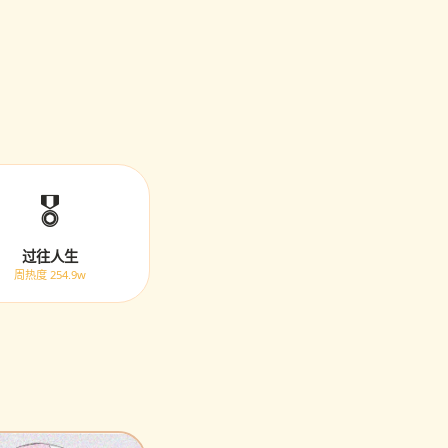
🎖️
过往人生
周热度 254.9w