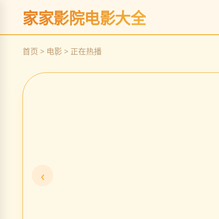
续
家家影院电影大全
立
即
观
首页 > 电影 > 正在热播
看
‹